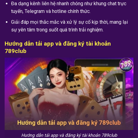
Đa dạng kênh liên hệ nhanh chóng như khung chat trực
tuyến, Telegram và hotline chính thức.
Giải đáp mọi thắc mắc và xử lý sự cố kịp thời, mang lại
sự yên tâm trong suốt quá trình trải nghiệm.
Hướng dẫn tải app và đăng ký tài khoản
789club
Hướng dẫn tải app và đăng ký tài khoản 789club