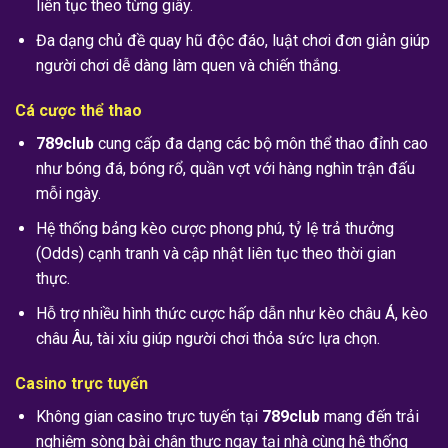
liên tục theo từng giây.
Đa dạng chủ đề quay hũ độc đáo, luật chơi đơn giản giúp
người chơi dễ dàng làm quen và chiến thắng.
Cá cược thể thao
789club
cung cấp đa dạng các bộ môn thể thao đỉnh cao
như bóng đá, bóng rổ, quần vợt với hàng nghìn trận đấu
mỗi ngày.
Hệ thống bảng kèo cược phong phú, tỷ lệ trả thưởng
(Odds) cạnh tranh và cập nhật liên tục theo thời gian
thực.
Hỗ trợ nhiều hình thức cược hấp dẫn như kèo châu Á, kèo
châu Âu, tài xỉu giúp người chơi thỏa sức lựa chọn.
Casino trực tuyến
Không gian casino trực tuyến tại
789club
mang đến trải
nghiệm sòng bài chân thực ngay tại nhà cùng hệ thống