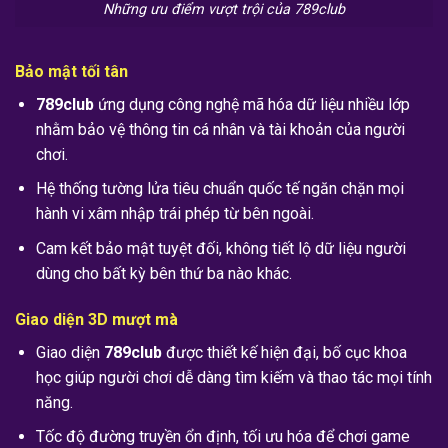
Những ưu điểm vượt trội của 789club
Bảo mật tối tân
789club
ứng dụng công nghệ mã hóa dữ liệu nhiều lớp
nhằm bảo vệ thông tin cá nhân và tài khoản của người
chơi.
Hệ thống tường lửa tiêu chuẩn quốc tế ngăn chặn mọi
hành vi xâm nhập trái phép từ bên ngoài.
Cam kết bảo mật tuyệt đối, không tiết lộ dữ liệu người
dùng cho bất kỳ bên thứ ba nào khác.
Giao diện 3D mượt mà
Giao diện
789club
được thiết kế hiện đại, bố cục khoa
học giúp người chơi dễ dàng tìm kiếm và thao tác mọi tính
năng.
Tốc độ đường truyền ổn định, tối ưu hóa để chơi game