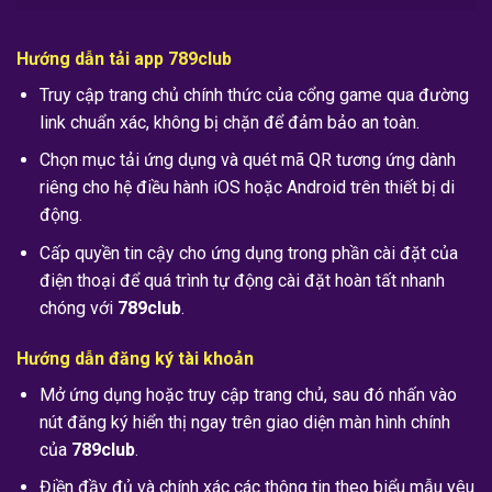
Hướng dẫn tải app 789club
Truy cập trang chủ chính thức của cổng game qua đường
link chuẩn xác, không bị chặn để đảm bảo an toàn.
Chọn mục tải ứng dụng và quét mã QR tương ứng dành
riêng cho hệ điều hành iOS hoặc Android trên thiết bị di
động.
Cấp quyền tin cậy cho ứng dụng trong phần cài đặt của
điện thoại để quá trình tự động cài đặt hoàn tất nhanh
chóng với
789club
.
Hướng dẫn đăng ký tài khoản
Mở ứng dụng hoặc truy cập trang chủ, sau đó nhấn vào
nút đăng ký hiển thị ngay trên giao diện màn hình chính
của
789club
.
Điền đầy đủ và chính xác các thông tin theo biểu mẫu yêu