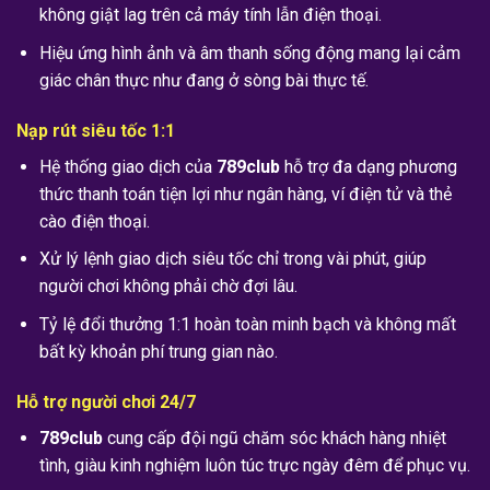
không giật lag trên cả máy tính lẫn điện thoại.
Hiệu ứng hình ảnh và âm thanh sống động mang lại cảm
giác chân thực như đang ở sòng bài thực tế.
Nạp rút siêu tốc 1:1
Hệ thống giao dịch của
789club
hỗ trợ đa dạng phương
thức thanh toán tiện lợi như ngân hàng, ví điện tử và thẻ
cào điện thoại.
Xử lý lệnh giao dịch siêu tốc chỉ trong vài phút, giúp
người chơi không phải chờ đợi lâu.
Tỷ lệ đổi thưởng 1:1 hoàn toàn minh bạch và không mất
bất kỳ khoản phí trung gian nào.
Hỗ trợ người chơi 24/7
789club
cung cấp đội ngũ chăm sóc khách hàng nhiệt
tình, giàu kinh nghiệm luôn túc trực ngày đêm để phục vụ.