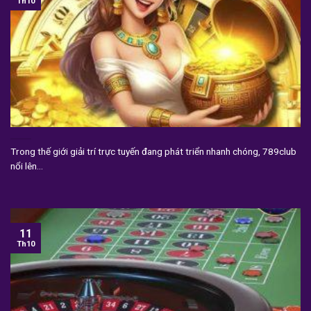
Th10
Trong thế giới giải trí trực tuyến đang phát triển nhanh chóng, 789club
nổi lên...
11
Th10