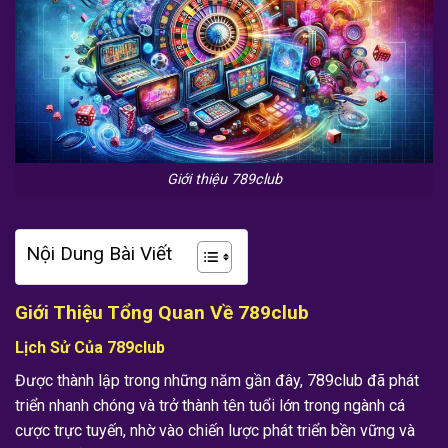
Giới thiệu 789club
Nội Dung Bài Viết
Giới Thiệu Tổng Quan Về 789club
Lịch Sử Của 789club
Được thành lập trong những năm gần đây, 789club đã phát
triển nhanh chóng và trở thành tên tuổi lớn trong ngành cá
cược trực tuyến, nhờ vào chiến lược phát triển bền vững và