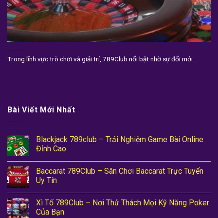
Trong lĩnh vực trò chơi và giải trí, 789Club nổi bật nhờ sự đổi mới...
Bài Viết Mới Nhất
Blackjack 789club – Trải Nghiệm Game Bài Online
Đỉnh Cao
Baccarat 789Club – Sân Chơi Baccarat Trực Tuyến
Uy Tín
Xì Tố 789Club – Nơi Thử Thách Mọi Kỹ Năng Poker
Của Bạn